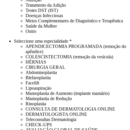
Tratamento da Adição
Testes DST (IST)
Doenças Infecciosas
Meios Complementares de Diagnóstico e Terapêutica
Saúde da Mulher
Outro
Seleccione uma especialidade *
APENDICECTOMIA PROGRAMADA (remoção do
apêndice)
COLESCISTECTOMIA (remoção da vesícula)
HÉRNIAS
CIRURGIA GERAL
Abdominoplastia
Blefaroplastia
Facelift
Lipoaspiração
Mamoplastia de Aumento (implante mamário)
Mamoplastia de Redução
Rinoplastia
CONSULTA DE DERMATOLOGIA ONLINE
DERMATOLOGISTA ONLINE
Teleconsultas Dermatologia
CHECK-UPS
AVALIAÇÃO GLOBAL DE SAÚDE