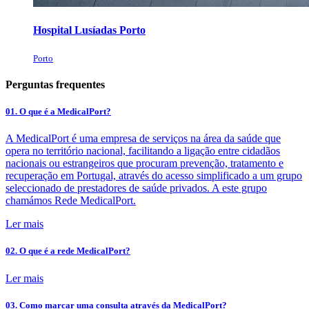
Hospital Lusíadas Porto
Porto
Perguntas frequentes
01. O que é a MedicalPort?
A MedicalPort é uma empresa de serviços na área da saúde que
opera no território nacional, facilitando a ligação entre cidadãos
nacionais ou estrangeiros que procuram prevenção, tratamento e
recuperação em Portugal, através do acesso simplificado a um grupo
seleccionado de prestadores de saúde privados. A este grupo
chamámos Rede MedicalPort.
Ler mais
02. O que é a rede MedicalPort?
Ler mais
03. Como marcar uma consulta através da MedicalPort?