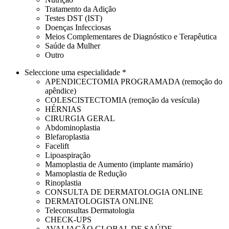
Tratamento da Adição
Testes DST (IST)
Doenças Infecciosas
Meios Complementares de Diagnóstico e Terapêutica
Saúde da Mulher
Outro
Seleccione uma especialidade *
APENDICECTOMIA PROGRAMADA (remoção do
apêndice)
COLESCISTECTOMIA (remoção da vesícula)
HÉRNIAS
CIRURGIA GERAL
Abdominoplastia
Blefaroplastia
Facelift
Lipoaspiração
Mamoplastia de Aumento (implante mamário)
Mamoplastia de Redução
Rinoplastia
CONSULTA DE DERMATOLOGIA ONLINE
DERMATOLOGISTA ONLINE
Teleconsultas Dermatologia
CHECK-UPS
AVALIAÇÃO GLOBAL DE SAÚDE