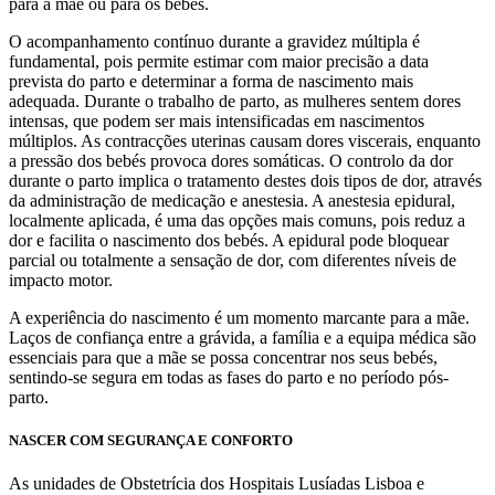
para a mãe ou para os bebés.
O acompanhamento contínuo durante a gravidez múltipla é
fundamental, pois permite estimar com maior precisão a data
prevista do parto e determinar a forma de nascimento mais
adequada. Durante o trabalho de parto, as mulheres sentem dores
intensas, que podem ser mais intensificadas em nascimentos
múltiplos. As contracções uterinas causam dores viscerais, enquanto
a pressão dos bebés provoca dores somáticas. O controlo da dor
durante o parto implica o tratamento destes dois tipos de dor, através
da administração de medicação e anestesia. A anestesia epidural,
localmente aplicada, é uma das opções mais comuns, pois reduz a
dor e facilita o nascimento dos bebés. A epidural pode bloquear
parcial ou totalmente a sensação de dor, com diferentes níveis de
impacto motor.
A experiência do nascimento é um momento marcante para a mãe.
Laços de confiança entre a grávida, a família e a equipa médica são
essenciais para que a mãe se possa concentrar nos seus bebés,
sentindo-se segura em todas as fases do parto e no período pós-
parto.
NASCER COM SEGURANÇA E CONFORTO
As unidades de Obstetrícia dos Hospitais Lusíadas Lisboa e