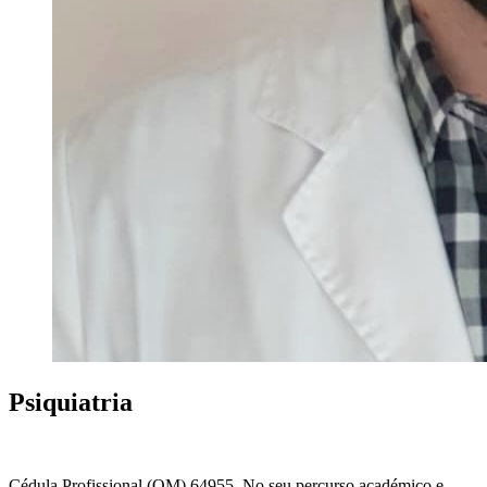
Psiquiatria
Cédula Profissional (OM) 64955. No seu percurso académico e