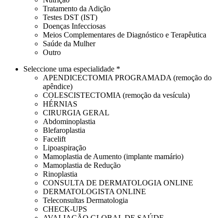
Tratamento da Adição
Testes DST (IST)
Doenças Infecciosas
Meios Complementares de Diagnóstico e Terapêutica
Saúde da Mulher
Outro
Seleccione uma especialidade *
APENDICECTOMIA PROGRAMADA (remoção do
apêndice)
COLESCISTECTOMIA (remoção da vesícula)
HÉRNIAS
CIRURGIA GERAL
Abdominoplastia
Blefaroplastia
Facelift
Lipoaspiração
Mamoplastia de Aumento (implante mamário)
Mamoplastia de Redução
Rinoplastia
CONSULTA DE DERMATOLOGIA ONLINE
DERMATOLOGISTA ONLINE
Teleconsultas Dermatologia
CHECK-UPS
AVALIAÇÃO GLOBAL DE SAÚDE