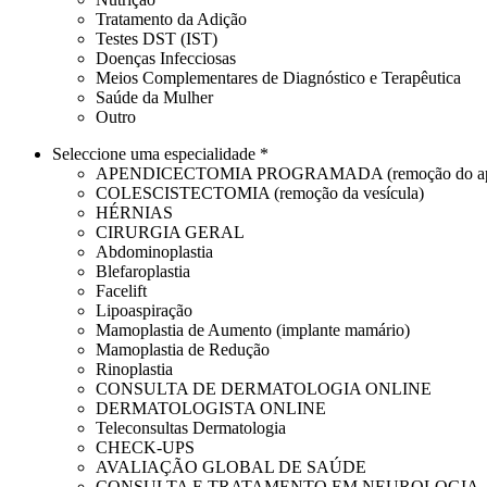
Tratamento da Adição
Testes DST (IST)
Doenças Infecciosas
Meios Complementares de Diagnóstico e Terapêutica
Saúde da Mulher
Outro
Seleccione uma especialidade *
APENDICECTOMIA PROGRAMADA (remoção do apê
COLESCISTECTOMIA (remoção da vesícula)
HÉRNIAS
CIRURGIA GERAL
Abdominoplastia
Blefaroplastia
Facelift
Lipoaspiração
Mamoplastia de Aumento (implante mamário)
Mamoplastia de Redução
Rinoplastia
CONSULTA DE DERMATOLOGIA ONLINE
DERMATOLOGISTA ONLINE
Teleconsultas Dermatologia
CHECK-UPS
AVALIAÇÃO GLOBAL DE SAÚDE
CONSULTA E TRATAMENTO EM NEUROLOGIA