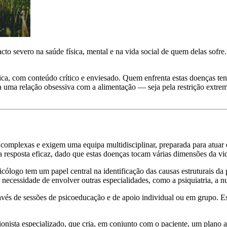
to severo na saúde física, mental e na vida social de quem delas sofre
ca, com conteúdo crítico e enviesado. Quem enfrenta estas doenças ten
cria uma relação obsessiva com a alimentação — seja pela restrição ext
mplexas e exigem uma equipa multidisciplinar, preparada para atuar em 
a resposta eficaz, dado que estas doenças tocam várias dimensões da vi
ólogo tem um papel central na identificação das causas estruturais da
cessidade de envolver outras especialidades, como a psiquiatria, a nut
avés de sessões de psicoeducação e de apoio individual ou em grupo. Es
ionista especializado, que cria, em conjunto com o paciente, um plano a